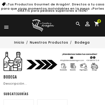
¡Tus Productos Gourmet de Aragón!. Directos a tu casa
para que vivas momentos inolvidables en la mesa.
¡Portes
GRATIS para pedidos superiores a 150€!
0

shopping_cart

Inicio
Nuestros Productos
Bodega
BODEGA
Descripción...
SUBCATEGORÍAS