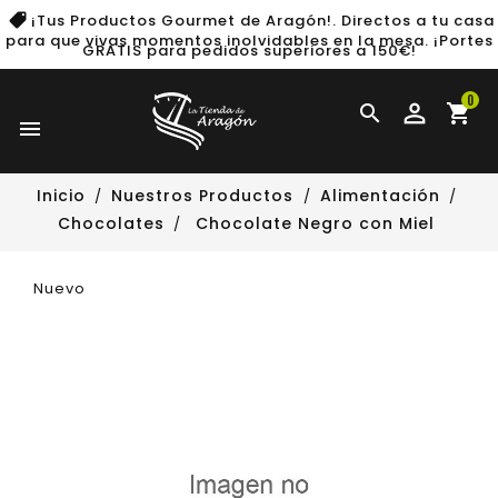
¡Tus Productos Gourmet de Aragón!. Directos a tu casa
para que vivas momentos inolvidables en la mesa.
¡Portes
GRATIS para pedidos superiores a 150€!
0

shopping_cart

Inicio
Nuestros Productos
Alimentación
Chocolates
Chocolate Negro con Miel
Nuevo