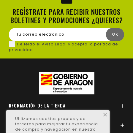
REGÍSTRATE PARA RECIBIR NUESTROS
BOLETINES Y PROMOCIONES ¿QUIERES?
He leido el Aviso Legal y acepto la política de
privacidad.
INFORMACIÓN DE LA TIENDA

Utilizamos cookies propias y de
terceros para mejorar tu experiencia
NUESTRAS CONDICIONES

de compra y navegación en nuestro