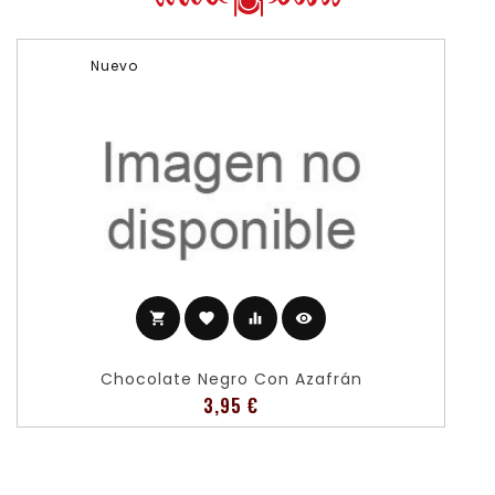
Nuevo
shopping_cart
favorite
equalizer
visibility
Chocolate Negro Con Azafrán
Precio
3,95 €