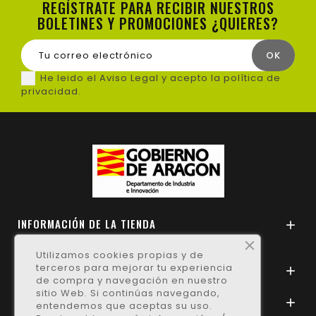
REGÍSTRATE PARA RECIBIR NUESTROS
BOLETINES Y PROMOCIONES ¿QUIERES?
He leido el Aviso Legal y acepto la política de
privacidad.
INFORMACIÓN DE LA TIENDA

Utilizamos cookies propias y de
terceros para mejorar tu experiencia
NUESTRAS CONDICIONES

de compra y navegación en nuestro
sitio Web. Si continúas navegando,
NUESTRAS PROMOCIONES

entendemos que aceptas su uso.