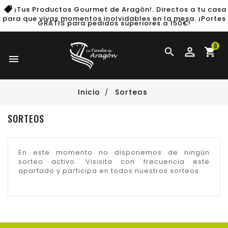
¡Tus Productos Gourmet de Aragón!. Directos a tu casa
para que vivas momentos inolvidables en la mesa.
¡Portes
GRATIS para pedidos superiores a 150€!
0

shopping_cart

Inicio
Sorteos
SORTEOS
En este momento no disponemos de ningún
sorteo activo. Visisita con frecuencia este
apartado y participa en todos nuestros sorteos.