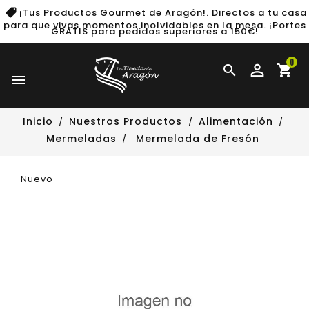
¡Tus Productos Gourmet de Aragón!. Directos a tu casa
para que vivas momentos inolvidables en la mesa.
¡Portes
GRATIS para pedidos superiores a 150€!
0

shopping_cart

Inicio
Nuestros Productos
Alimentación
Mermeladas
Mermelada de Fresón
Nuevo